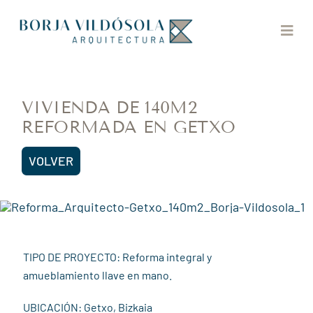
Saltar
al
Togg
contenido
Navig
HOME
VIVIENDA DE 140M2
REFORMADA EN GETXO
SERVICIOS
VOLVER
PROYECTOS
LA MIRILLA
TIPO DE PROYECTO: Reforma integral y
CONTACTO
amueblamiento llave en mano.
UBICACIÓN: Getxo, Bizkaia